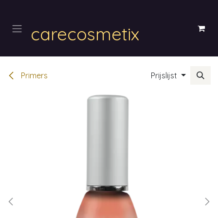
Overslaan naar inhoud
carecosmetix
Primers
Prijslijst