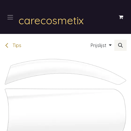
Overslaan naar inhoud
carecosmetix
Tips
Prijslijst