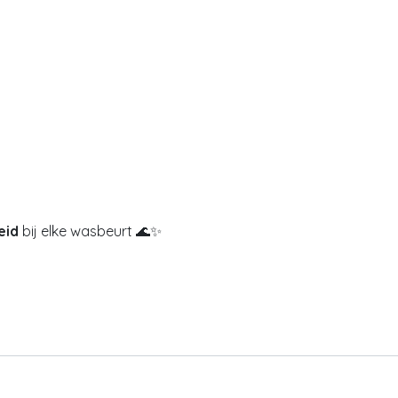
eid
bij elke wasbeurt 🌊✨