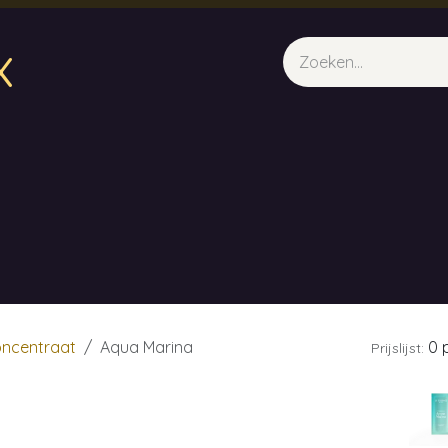
x
sparfum & Geuraroma's
Webshop
Opleidingen
Evene
ncentraat
Aqua Marina
0 p
Prijslijst: