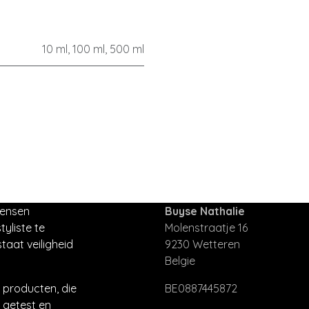
10 ml
,
100 ml
,
500 ml
mensen
Buyse Nathalie
tyliste te
Molenstraatje 16
taat veiligheid
9230 Wetteren
Belgie
producten, die
BE0887445872
 getest en