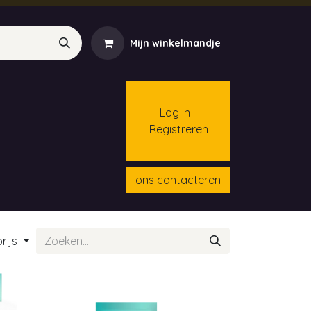
Mijn winkelmandje
Log in
Registreren
menten
Contact
Cursussen
ons contacteren
rijs