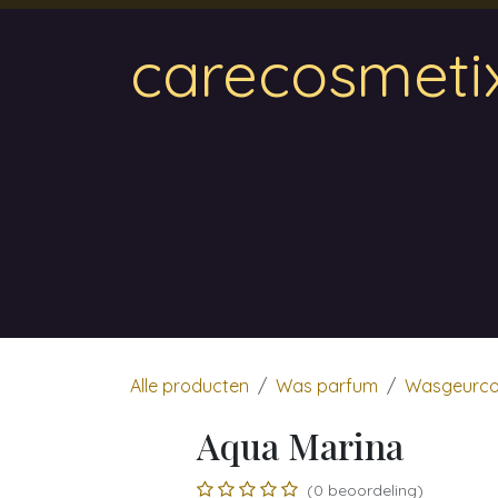
Overslaan naar inhoud
carecosmeti
Home
Magnetic
Hair & Beauty
Wa
Alle producten
Was parfum
Wasgeurco
Aqua Marina
(0 beoordeling)