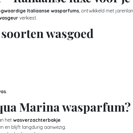
gwaardige Italiaanse wasparfums
, ontwikkeld met jarenla
e wasgeur
verkiest.
e soorten wasgoed
was
.
cqua Marina wasparfum?
an het
wasverzachterbakje
.
n en blijft langdurig aanwezig.