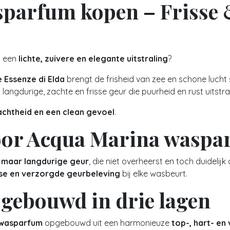
parfum kopen – Frisse &
 een
lichte, zuivere en elegante uitstraling
?
e Essenze di Elda
brengt de frisheid van zee en schone lucht
angdurige, zachte en frisse geur die puurheid en rust uitstra
 zachtheid en een clean gevoel
.
oor Acqua Marina waspa
 maar langdurige geur
, die niet overheerst en toch duidelij
sse en verzorgde geurbeleving
bij elke wasbeurt.
pgebouwd in drie lagen
 wasparfum
opgebouwd uit een harmonieuze
top-, hart- en