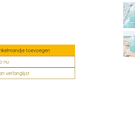
nkelmandje toevoegen
p nu
 verlanglijst