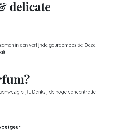
 delicate
 samen in een verfijnde geurcompositie. Deze
alt.
rfum?
k aanwezig blijft. Dankzij de hoge concentratie
 voetgeur
.