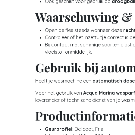
Ook geschikt voor gebruik op
droogball
Waarschuwing & v
Open de fles steeds wanneer deze
rech
Controleer of het inzettuitje correct is b
Bij contact met sommige soorten plasti
vloeistof onmiddellijk.
Gebruik bij auto
Heeft je wasmachine een
automatisch dos
Voor het gebruik van
Acqua Marina waspar
leverancier of technische dienst van je wasmac
Productinformati
Geurprofiel:
Delicaat, Fris