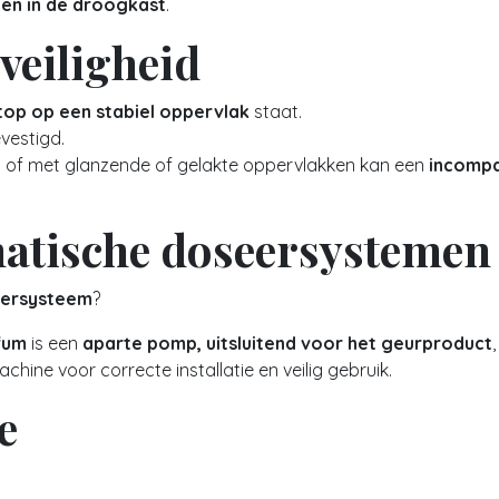
en in de droogkast
.
eiligheid
top op een stabiel oppervlak
staat.
evestigd.
c of met glanzende of gelakte oppervlakken kan een
incompat
matische doseersystemen
eersysteem
?
fum
is een
aparte pomp, uitsluitend voor het geurproduct
hine voor correcte installatie en veilig gebruik.
e