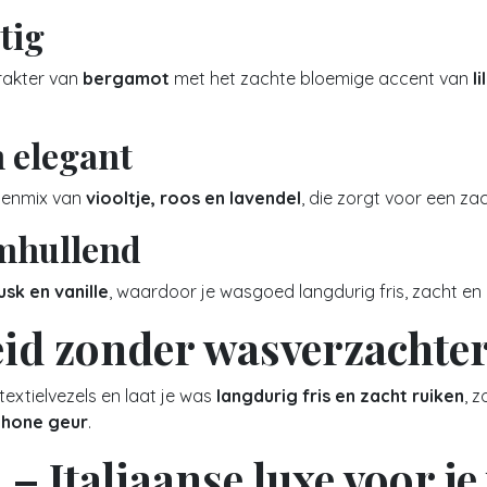
tig
rakter van
bergamot
met het zachte bloemige accent van
li
 elegant
emenmix van
viooltje, roos en lavendel
, die zorgt voor een za
omhullend
sk en vanille
, waardoor je wasgoed langdurig fris, zacht en l
eid zonder wasverzachte
xtielvezels en laat je was
langdurig fris en zacht ruiken
, 
schone geur
.
 – Italiaanse luxe voor je