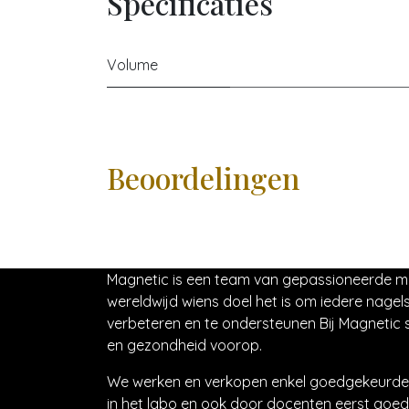
Specificaties
Volume
Beoordelingen
Magnetic is een team van gepassioneerde 
wereldwijd wiens doel het is om iedere nagels
verbeteren en te ondersteunen Bij Magnetic s
en gezondheid voorop.
We werken en verkopen enkel goedgekeurde 
in het labo en ook door docenten eerst goed