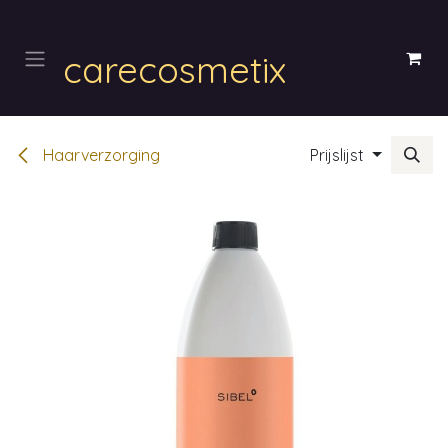
Overslaan naar inhoud
carecosmetix
Haarverzorging
Prijslijst