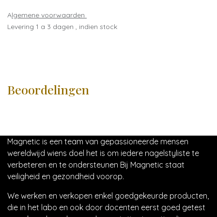
A
lgemene voorwaarden
Levering 1 a 3 dagen , indien stock
Beoordelingen
Magnetic is een team van gepassioneerde mensen
wereldwijd wiens doel het is om iedere nagelstyliste te
verbeteren en te ondersteunen Bij Magnetic staat
veiligheid en gezondheid voorop.
We werken en verkopen enkel goedgekeurde producten,
die in het labo en ook door docenten eerst goed getest