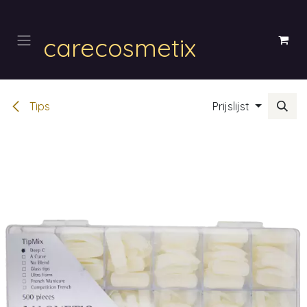
Overslaan naar inhoud
carecosmetix
Tips
Prijslijst