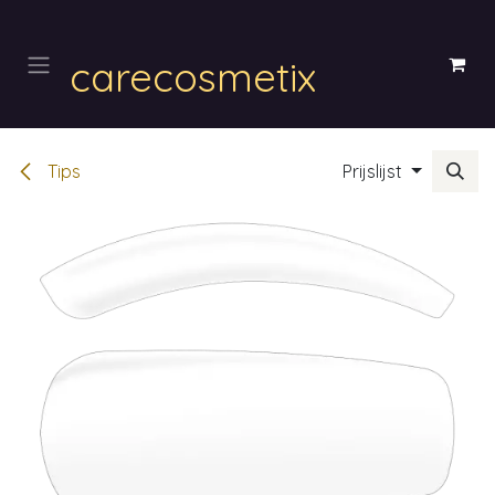
Overslaan naar inhoud
carecosmetix
Tips
Prijslijst