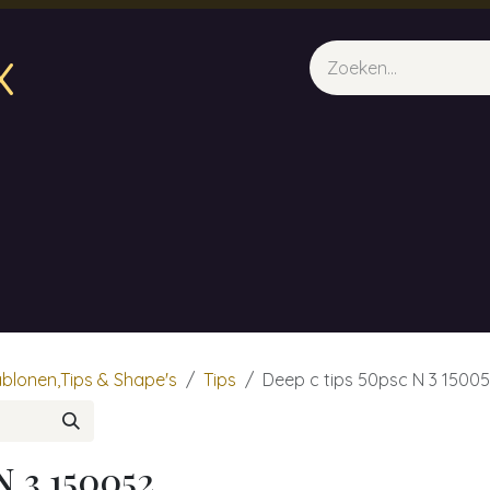
x
sparfum & Geuraroma's
Webshop
Opleidingen
Evene
ablonen,Tips & Shape's
Tips
Deep c tips 50psc N 3 1500
N 3 150052