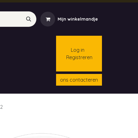
Mijn winkelmandje
Log in
Registreren
menten
Contact
Cursussen
ons contacteren
52