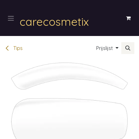
Overslaan naar inhoud
carecosmetix
Tips
Prijslijst