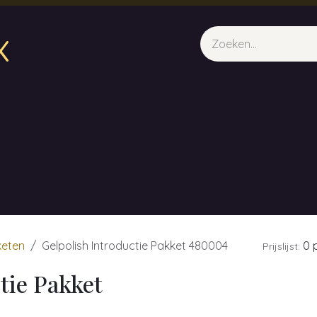
x
sparfum & Geuraroma's
Webshop
Opleidingen
Evene
keten
Gelpolish Introductie Pakket 480004
0 p
Prijslijst:
tie Pakket