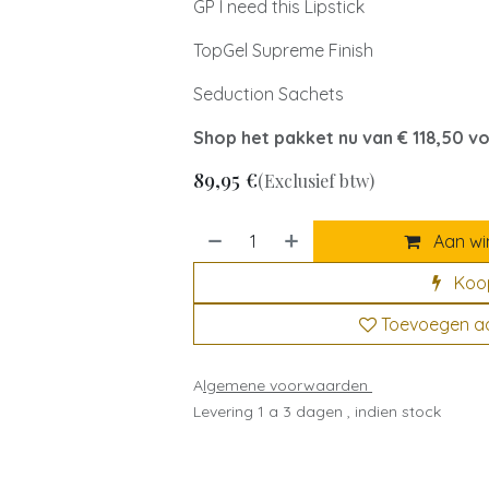
GP I need this Lipstick
TopGel Supreme Finish
Seduction Sachets
Shop het pakket nu van € 118,50 v
89,95
€
(Exclusief btw)
Aan wi
Koo
Toevoegen aan
A
lgemene voorwaarden
Levering 1 a 3 dagen , indien stock