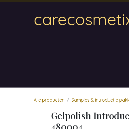
Overslaan naar inhoud
carecosmeti
Home
Magnetic
Hair & Beauty
Wa
Alle producten
Samples & introductie pak
Gelpolish Introduc
480004