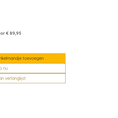
oor € 89,95
nkelmandje toevoegen
p nu
 verlanglijst