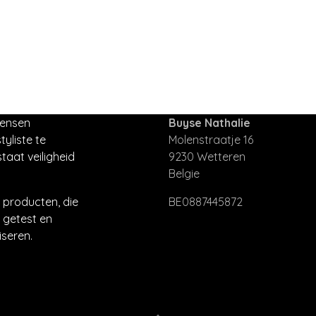
mensen
Buyse Nathalie
tyliste te
Molenstraatje 16
taat veiligheid
9230 Wetteren
Belgie
producten, die
BE0887445872
 getest en
seren.