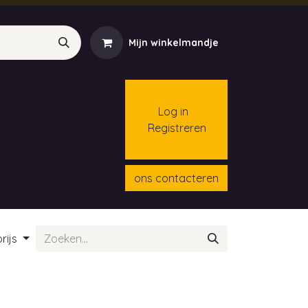
Mijn winkelmandje
Log in
Registreren
menten
Contact
Cursussen
ons contacteren
rijs