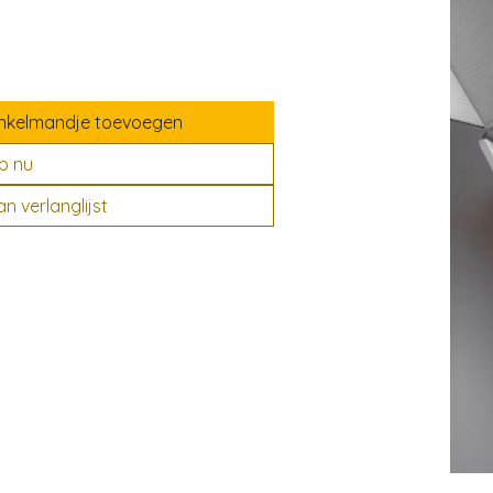
nkelmandje toevoegen
p nu
 verlanglijst