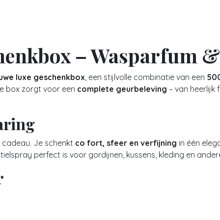
henkbox – Wasparfum & 
uwe luxe geschenkbox
, een stijlvolle combinatie van een
50
de box zorgt voor een
complete geurbeleving
– van heerlijk
aring
 cadeau. Je schenkt
co fort, sfeer en verfijning
in één eleg
xtielspray perfect is voor gordijnen, kussens, kleding en andere
r