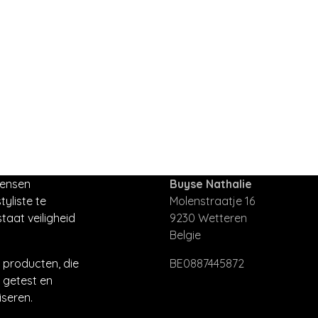
mensen
Buyse Nathalie
tyliste te
Molenstraatje 16
taat veiligheid
9230 Wetteren
Belgie
producten, die
BE0887445872
 getest en
seren.