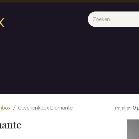
x
sparfum & Geuraroma's
Webshop
Opleidingen
Evene
nbox
Geschenkbox Diamante
0 p
Prijslijst:
mante