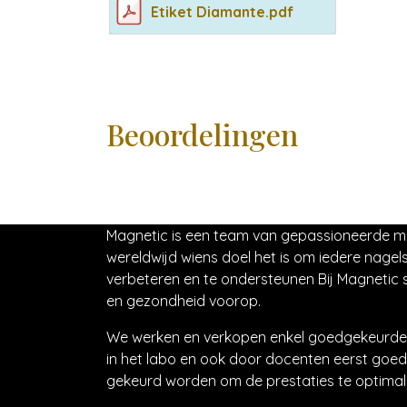
Etiket Diamante.pdf
Beoordelingen
Magnetic is een team van gepassioneerde 
wereldwijd wiens doel het is om iedere nagels
verbeteren en te ondersteunen Bij Magnetic s
en gezondheid voorop.
We werken en verkopen enkel goedgekeurde 
in het labo en ook door docenten eerst goed
gekeurd worden om de prestaties te optimali