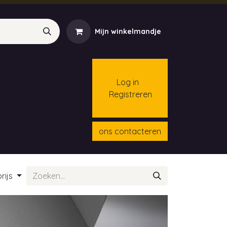
Mijn winkelmandje
Log in
Registreren
menten
Contact
Cursussen
ons contacteren
rijs