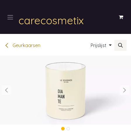
Overslaan naar inhoud
carecosmetix
Geurkaarsen
Prijslijst