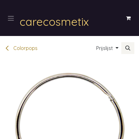
Overslaan naar inhoud
carecosmetix
Colorpops
Prijslijst