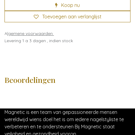
Koop nu
Toevoegen aan verlanglijst
A
lgemene voorwaarden
Levering 1 a 3 dagen , indien stock
Beoordelingen
Magnetic is een team van gepassioneerde mensen
wereldwijd wiens doel het is om iedere nagelstyliste te
verbeteren en te ondersteunen Bij Magnetic staat
veiligheid en gezondheid voorop.