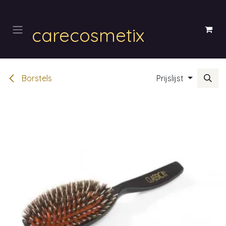
Overslaan naar inhoud
carecosmetix
Borstels
Prijslijst