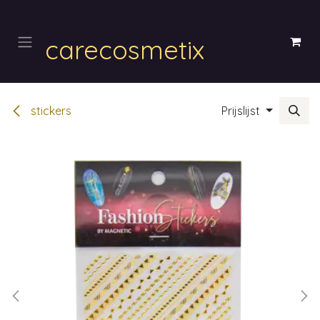
Overslaan naar inhoud
carecosmetix
stickers
Prijslijst