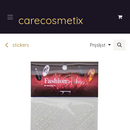
Overslaan naar inhoud
carecosmetix
stickers
Prijslijst