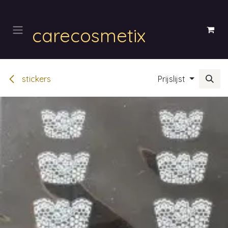
Overslaan naar inhoud
carecosmetix
stickers
Prijslijst