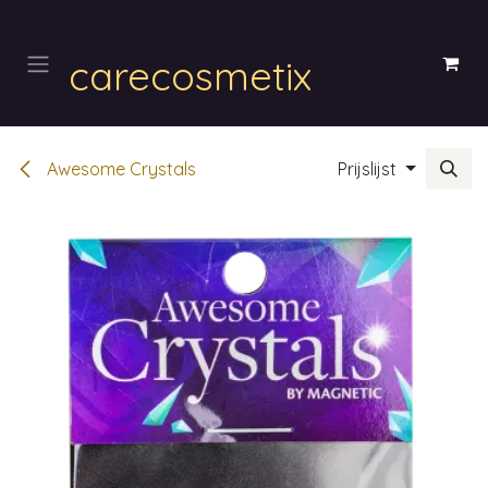
Overslaan naar inhoud
carecosmetix
Awesome Crystals
Prijslijst