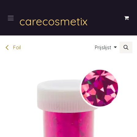
Overslaan naar inhoud
carecosmetix
Foil
Prijslijst