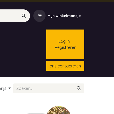
Mijn winkelmandje
Log in
Registreren
menten
Contact
Cursussen
ons contacteren
rijs