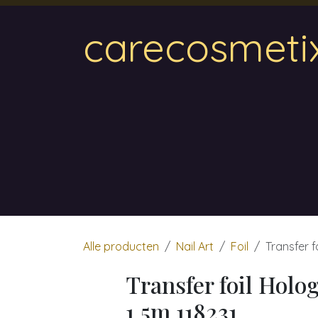
Overslaan naar inhoud
carecosmeti
Home
Magnetic
Hair & Beauty
Wa
Alle producten
Nail Art
Foil
Transfer f
Transfer foil Holo
1.5m 118231