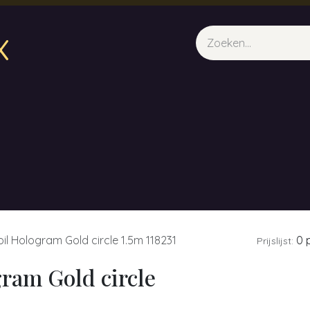
x
sparfum & Geuraroma's
Webshop
Opleidingen
Evene
oil Hologram Gold circle 1.5m 118231
0 p
Prijslijst:
gram Gold circle