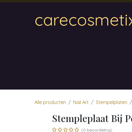
Overslaan naar inhoud
carecosmeti
Home
Magnetic
Hair & Beauty
Wa
Alle producten
Nail Art
Stempelplaten
Stempleplaat Bij P
(0 beoordeling)