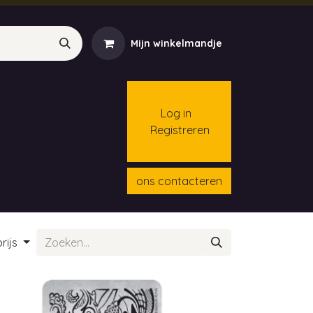
Mijn winkelmandje
Log in
Registreren
menten
Contact
Cursussen
ons contacteren
rijs