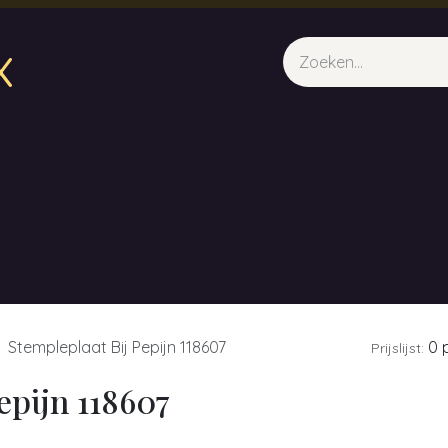
x
sparfum & Geuraroma's
Webshop
Opleidingen
Evene
Stempleplaat Bij Pepijn 118607
0 p
Prijslijst:
epijn 118607