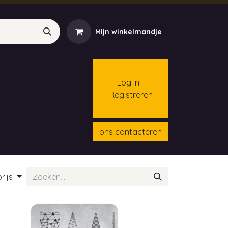
Mijn winkelmandje
Log in
Registreren
menten
Contact
Cursussen
ons contacteren
rijs