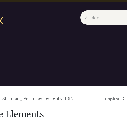
x
sparfum & Geuraroma's
Webshop
Opleidingen
Evene
Stamping Piramide Elements 118624
0 p
Prijslijst:
e Elements