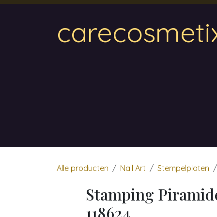
Overslaan naar inhoud
carecosmeti
Home
Magnetic
Hair & Beauty
Wa
Alle producten
Nail Art
Stempelplaten
Stamping Piramid
118624