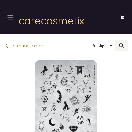
Overslaan naar inhoud
carecosmetix
Stempelplaten
Prijslijst