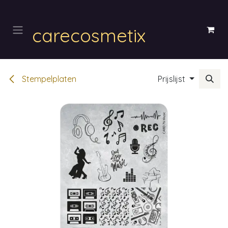
Overslaan naar inhoud
carecosmetix
Stempelplaten
Prijslijst