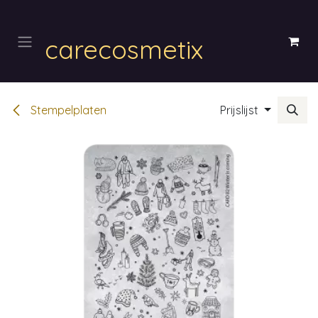
Overslaan naar inhoud
carecosmetix
Stempelplaten
Prijslijst