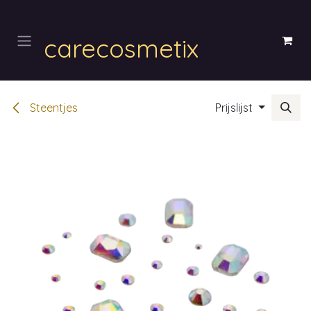
Overslaan naar inhoud
carecosmetix
Steentjes
Prijslijst