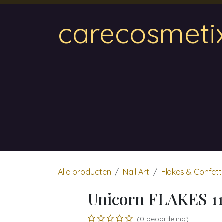
Overslaan naar inhoud
carecosmeti
Home
Magnetic
Hair & Beauty
Wa
Alle producten
Nail Art
Flakes & Confett
Unicorn FLAKES 1
(0 beoordeling)