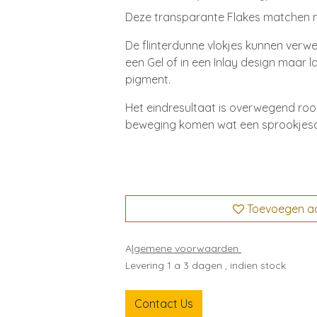
Deze transparante Flakes matchen 
De flinterdunne vlokjes kunnen verw
een Gel of in een Inlay design maar l
pigment.
Het eindresultaat is overwegend ro
beweging komen wat een sprookjesac
Toevoegen aan
A
lgemene voorwaarden
Levering 1 a 3 dagen , indien stock
Contact Us