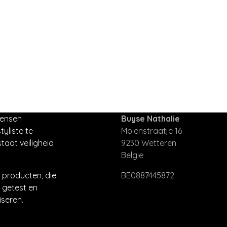
mensen
Buyse Nathalie
tyliste te
Molenstraatje 16
taat veiligheid
9230 Wetteren
Belgie
producten, die
BE0887445872
 getest en
seren.