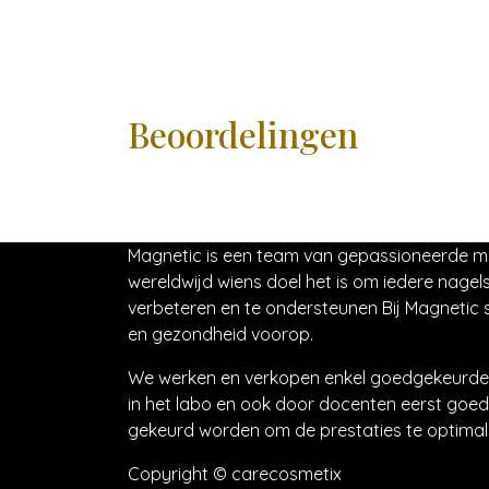
Beoordelingen
Magnetic is een team van gepassioneerde 
wereldwijd wiens doel het is om iedere nagels
verbeteren en te ondersteunen Bij Magnetic s
en gezondheid voorop.
We werken en verkopen enkel goedgekeurde 
in het labo en ook door docenten eerst goed
gekeurd worden om de prestaties te optimali
Copyright © carecosmetix