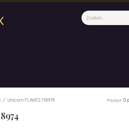
x
sparfum & Geuraroma's
Webshop
Opleidingen
Evene
i
Unicorn FLAKES 118974
0 p
Prijslijst:
18974