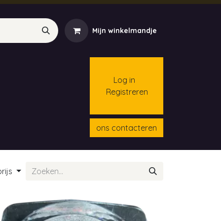
Mijn winkelmandje
Log in
Registreren
menten
Contact
Cursussen
ons contacteren
rijs