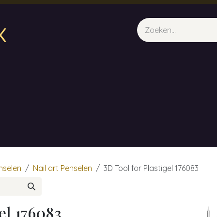
x
sparfum & Geuraroma's
Webshop
Opleidingen
Evene
nselen
Nail art Penselen
3D Tool for Plastigel 176083
el 176083