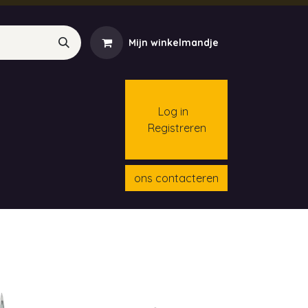
Mijn winkelmandje
Log in
Registreren
menten
Contact
Cursussen
ons contacteren