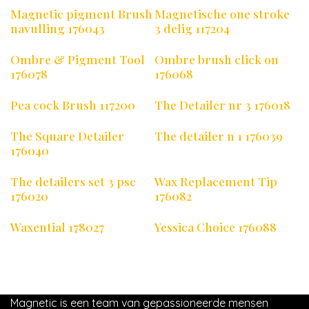
Magnetic pigment Brush
Magnetische one stroke
navulling 176043
3 delig 117204
Ombre & Pigment Tool
Ombre brush click on
176078
176068
Pea cock Brush 117200
The Detailer nr 3 176018
The Square Detailer
The detailer n 1 176039
176040
The detailers set 3 psc
Wax Replacement Tip
176020
176082
Waxential 178027
Yessica Choice 176088
Magnetic is een team van gepassioneerde mensen