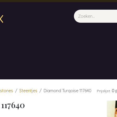
x
sparfum & Geuraroma's
Webshop
Opleidingen
Evene
estones
Steentjes
Diamond Turqoise 117640
0 p
Prijslijst:
117640