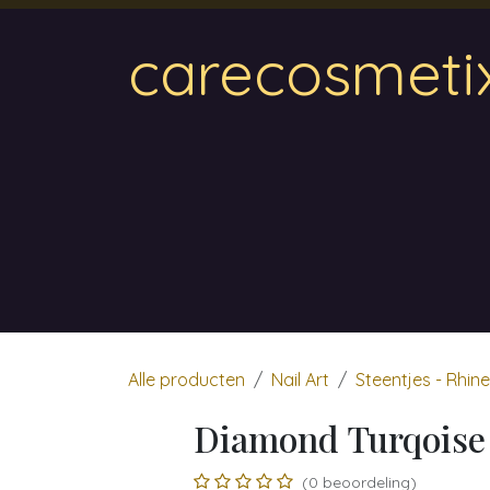
Overslaan naar inhoud
carecosmeti
Home
Magnetic
Hair & Beauty
Wa
Alle producten
Nail Art
Steentjes - Rhin
Diamond Turqoise 
(0 beoordeling)