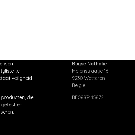
mensen
Buyse Nathalie
tyliste te
Molenstraatje 16
taat veiligheid
9230 Wetteren
Belgie
producten, die
BE0887445872
 getest en
seren.