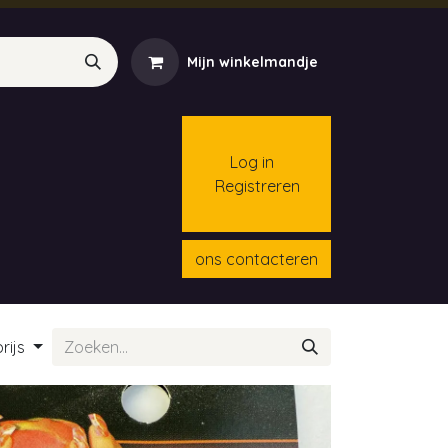
Mijn winkelmandje
Log in
Registreren
menten
Contact
Cursussen
ons contacteren
rijs