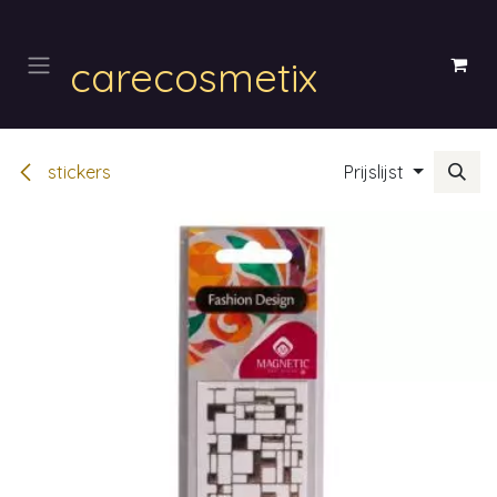
Overslaan naar inhoud
carecosmetix
stickers
Prijslijst