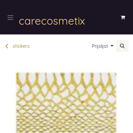
Overslaan naar inhoud
carecosmetix
stickers
Prijslijst