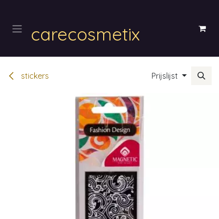
Overslaan naar inhoud
carecosmetix
stickers
Prijslijst