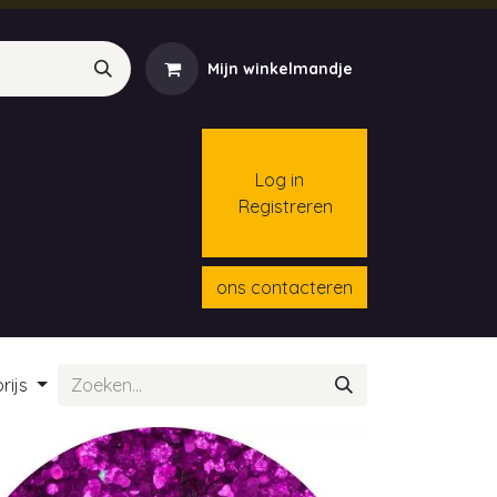
Mijn winkelmandje
Log in
Registreren
menten
Contact
Cursussen
ons contacteren
rijs