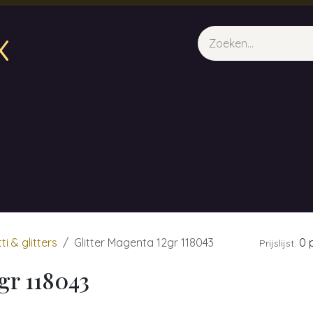
x
sparfum & Geuraroma's
Webshop
Opleidingen
Evene
ti & glitters
Glitter Magenta 12gr 118043
0 p
Prijslijst:
gr 118043