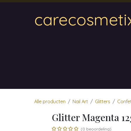
Overslaan naar inhoud
carecosmeti
Home
Magnetic
Hair & Beauty
Wa
Alle producten
Nail Art
Glitters
Confet
Glitter Magenta 12
(0 beoordeling)