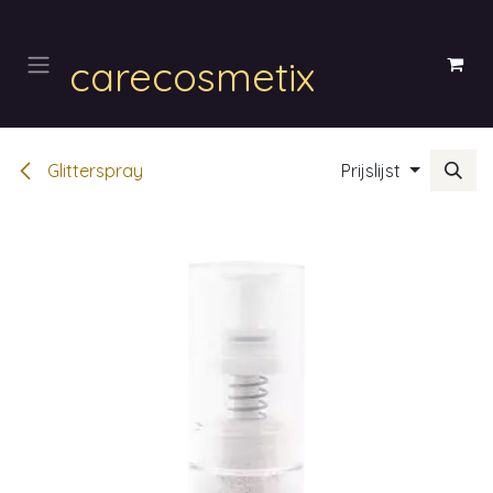
Overslaan naar inhoud
carecosmetix
Glitterspray
Prijslijst