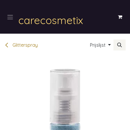
Overslaan naar inhoud
carecosmetix
Glitterspray
Prijslijst