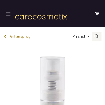
Overslaan naar inhoud
carecosmetix
Glitterspray
Prijslijst