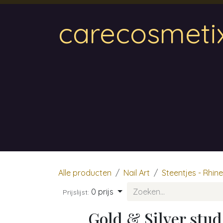
Overslaan naar inhoud
carecosmeti
Home
Magnetic
Hair & Beauty
Wa
Alle producten
Nail Art
Steentjes - Rhin
0 prijs
Prijslijst:
Gold & Silver stud