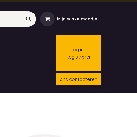
Mijn winkelmandje
Log in
Registreren
menten
Contact
Cursussen
ons contacteren