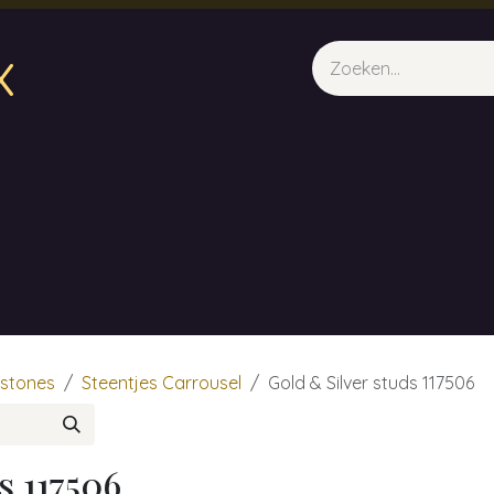
x
sparfum & Geuraroma's
Webshop
Opleidingen
Evene
estones
Steentjes Carrousel
Gold & Silver studs 117506
s 117506