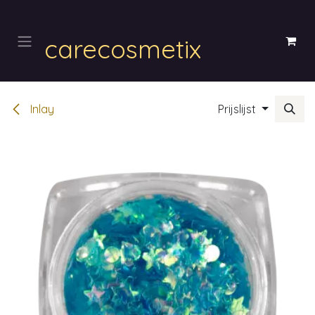
Overslaan naar inhoud
carecosmetix
Inlay
Prijslijst