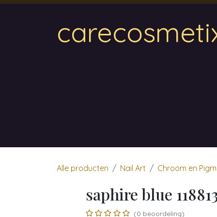
Overslaan naar inhoud
carecosmeti
Home
Magnetic
Hair & Beauty
Wa
Alle producten
Nail Art
Chroom en Pigm
saphire blue 11881
(0 beoordeling)