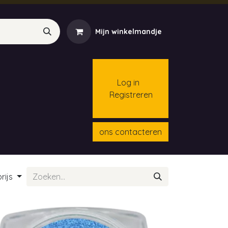
Mijn winkelmandje
Log in
Registreren
menten
Contact
Cursussen
ons contacteren
rijs