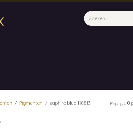
x
sparfum & Geuraroma's
Webshop
Opleidingen
Evene
enten
Pigmenten
saphire blue 118813
0 p
Prijslijst:
3