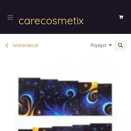
Overslaan naar inhoud
carecosmetix
Waterdecal
Prijslijst