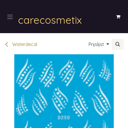
Overslaan naar inhoud
carecosmetix
Waterdecal
Prijslijst