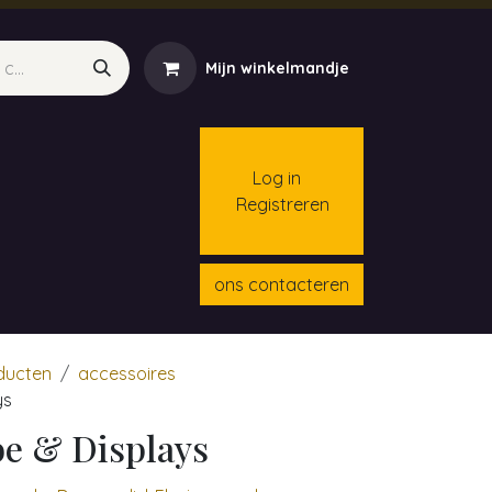
Mijn winkelmandje
Log in
Registreren
menten
Contact
Cursussen
ons contacteren
oducten
accessoires
ys
be & Displays