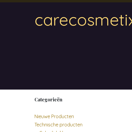
Overslaan naar inhoud
carecosmeti
Home
Magnetic
Hair & Beauty
Wa
Categorieën
Nieuwe Producten
Technische producten