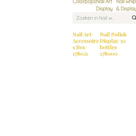
Colorpops
Nail Art
Nail whi
Display
& Displa
Nail Art
Nail Polish
Accessoire
Display 30
s Box
bottles
178021
178000