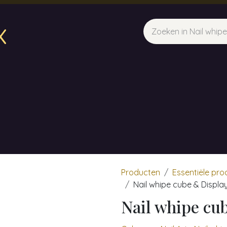
x
sparfum & Geuraroma's
Webshop
Opleidingen
Evene
Producten
Essentiële pr
Nail whipe cube & Displa
Nail whipe cu