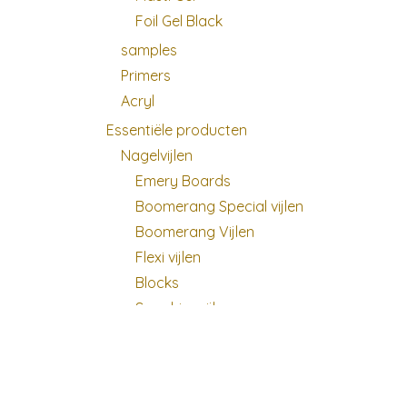
Foil Gel Black
samples
Primers
Acryl
Essentiële producten
Nagelvijlen
Emery Boards
Boomerang Special vijlen
Boomerang Vijlen
Flexi vijlen
Blocks
Sapphire vijlen
Buffers
Glas vijl
Vijldozen