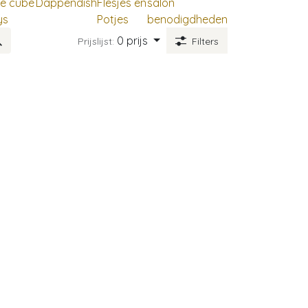
pe cube
Dappendish
Flesjes en
salon
ys
Potjes
benodigdheden
0 prijs
Prijslijst:
Filters