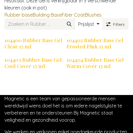
resultaat. Deze Gel is verkrijgbaar in 5 verschillende
kleuren (ook in pot)
Rubber base
Building Base
Fiber Coat
Blushes
Prijslijst
Filters
104400 Rubber Base Gel
104402 Rubber Base Gel
Clear 15 ml
Frosted Pink 15 ml
104403 Rubber Base Gel
104404 Rubber Base Gel
Cool Cover 15 ml
Warm Cover 15 ml
Magnetic is een team van gepassioneerde mensen
wereldwijd wiens doel het is om iedere nagelstyliste te
verbeteren en te ondersteunen Bij Magnetic staat
veiligheid en gezondheid voorop.
We werken en verkopen enkel goedgekeurde producten,