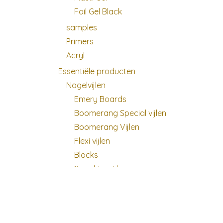
Foil Gel Black
samples
Primers
Acryl
Essentiële producten
Nagelvijlen
Emery Boards
Boomerang Special vijlen
Boomerang Vijlen
Flexi vijlen
Blocks
Sapphire vijlen
Buffers
Glas vijl
Vijldozen