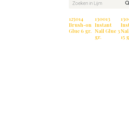
125014
130013
130
Brush-on
Instant
Ins
Glue 6 gr.
Nail Glue 3
Nai
gr.
15 g