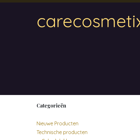
Overslaan naar inhoud
carecosmeti
Home
Magnetic
Hair & Beauty
Wa
Categorieën
Nieuwe Producten
Technische producten