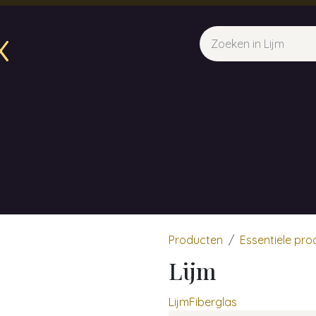
x
sparfum & Geuraroma's
Webshop
Opleidingen
Evene
Producten
Essentiële pr
Lijm
Lijm
Fiberglas