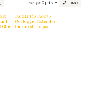
0 prijs
Prijslijst:
Filters
015
130022 Tip
130056
tant
Declogger
Extender
l Glue
Pins 10 st
10 psc
r.