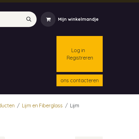
Mijn winkelmandje
Log in
Registreren
menten
Contact
Cursussen
ons contacteren
oducten
Lijm en Fiberglass
Lijm