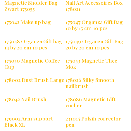
Magnetic Sholder Bag
Nail Art Accessoires Box
Zwart 175055
178021
175042 Make up bag
175047 Organza Gift Bag
10 by 15 cm 10 pcs
175048 Organza Gift bag
175049 Organza Gift Bag
14 by 20 cm 10 pcs
20 by 20 cm 10 pcs
175050 Magnetic Coffee
175053 Magnetic Thee
Cup
Mok
178002 Dust Brush Large
178026 Silky Smooth
nailbrush
178042 Nail Brush
178086 Magnetic Gift
vocher
179002 Arm support
231015 Polsih corrector
Black XL
pen