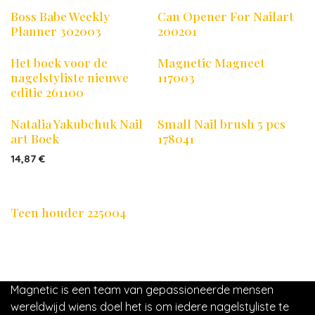
Boss Babe Weekly
Can Opener For Nailart
Planner 302003
200201
Het boek voor de
Magnetic Magneet
nagelstyliste nieuwe
117003
editie 261100
Natalia Yakubchuk Nail
Small Nail brush 5 pcs
art Boek
178041
14,87
€
Teen houder 225004
Magnetic is een team van gepassioneerde mensen
wereldwijd wiens doel het is om iedere nagelstyliste te